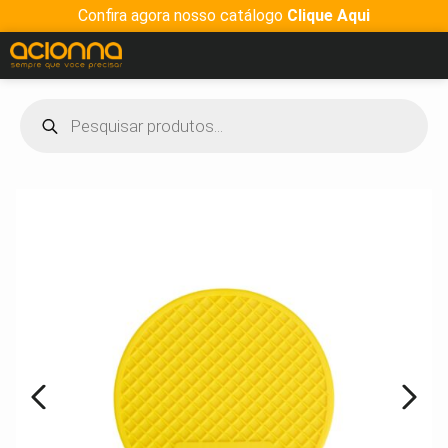
Confira agora nosso catálogo
Clique Aqui