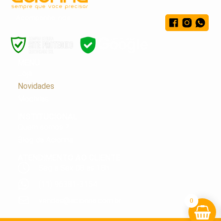
Acompanhe-nos
MENU
Loja
Novidades
Mochilas
INSTITUCIONAL
Quem somos ?
Blog da Acionna
ATENDIMENTO AO CLIENTE
Seg à Sex 08 às 18h
(11) 96381-3154
vendas@acionna.com.br
0