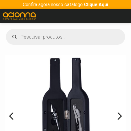
Confira agora nosso catálogo
Clique Aqui