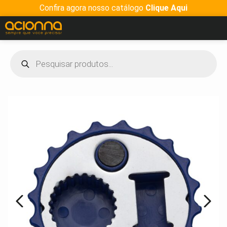
Confira agora nosso catálogo
Clique Aqui