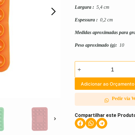
Largura
:
5,4 cm
Espessura
:
0,2 cm
Medidas aproximadas para gr
Peso aproximado
(g):
10
Adicionar ao Orçamento
Pedir via 
Compartilhar este Produt