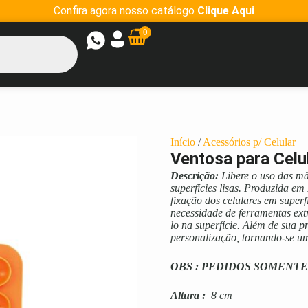
Confira agora nosso catálogo
Clique Aqui
0
Início
/
Acessórios p/ Celular
Ventosa para Celu
Descrição:
Libere o uso das mã
superfícies lisas. Produzida e
fixação dos celulares em superf
necessidade de ferramentas extr
lo na superfície. Além de sua p
personalização, tornando-se um
OBS : PEDIDOS SOMENTE
Altura
:
8 cm