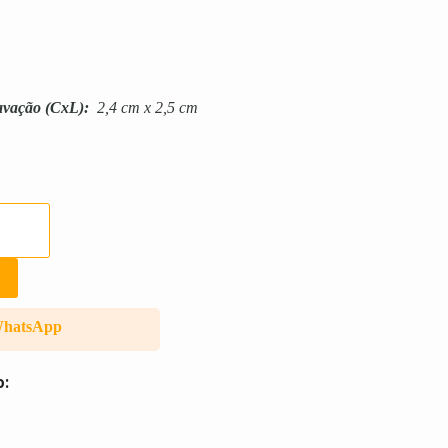
avação
(CxL):
2,4 cm x 2,5 cm
WhatsApp
o: