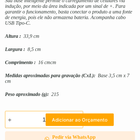
Sua base inteligente permite o carregamento de celulares via
indução, por meio da área indicada por um sinal de +. Para
garantir o funcionamento, basta conectar o produto a uma fonte
de energia, pois ele não armazena bateria. Acompanha cabo
USB Tipo-C.
Altura
:
33,9 cm
Largura
:
8,5 cm
Comprimento
:
16 cmcm
Medidas aproximadas para gravação
(CxL):
Base 3,5 cm x 7
cm
Peso aproximado
(g):
215
Adicionar ao Orçamento
Pedir via WhatsApp