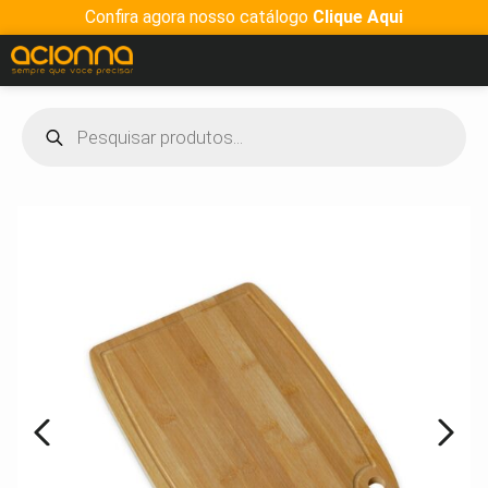
Confira agora nosso catálogo
Clique Aqui