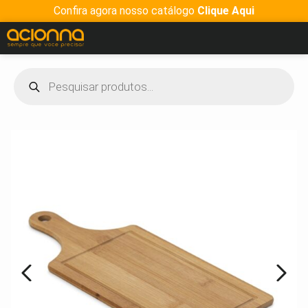
Confira agora nosso catálogo
Clique Aqui