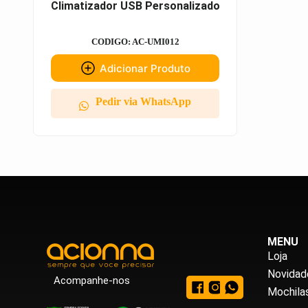
Climatizador USB Personalizado
CODIGO: AC-UMI012
Adicionar Produto
Pedir via WhatsApp
MENU
Loja
Novidad
Acompanhe-nos
Mochila