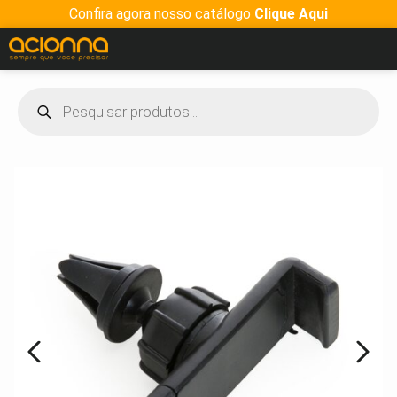
Confira agora nosso catálogo
Clique Aqui