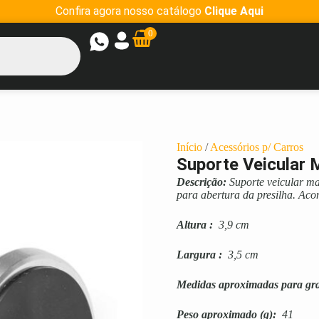
Confira agora nosso catálogo
Clique Aqui
0
Início
/
Acessórios p/ Carros
Suporte Veicular 
Descrição:
Suporte veicular m
para abertura da presilha. Aco
Altura
:
3,9 cm
Largura
:
3,5 cm
Medidas aproximadas para gr
Peso aproximado
(g):
41