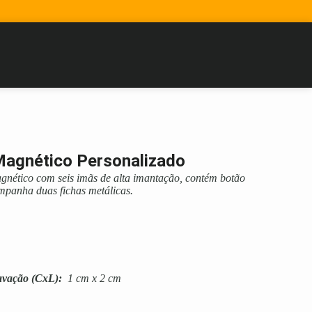
Magnético Personalizado
agnético com seis imãs de alta imantação, contém botão
mpanha duas fichas metálicas.
avação
(CxL):
1 cm x 2 cm