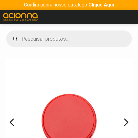
Confira agora nosso catálogo
Clique Aqui