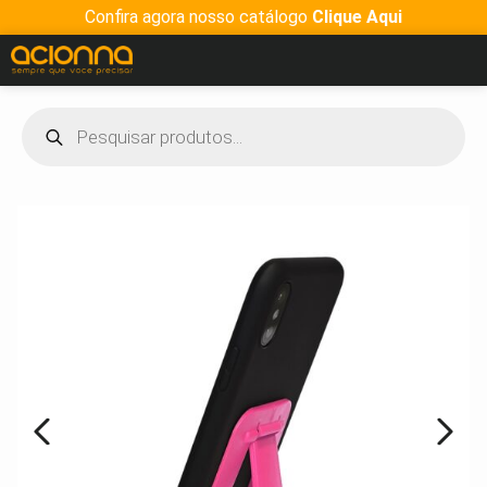
Confira agora nosso catálogo
Clique Aqui