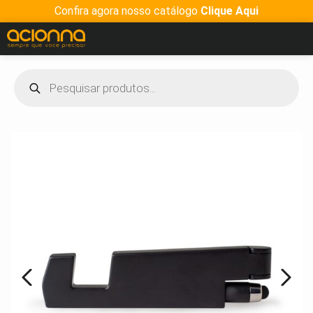
Confira agora nosso catálogo
Clique Aqui