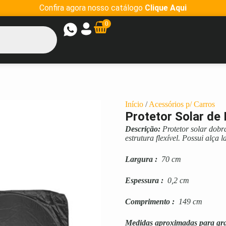
Confira agora nosso catálogo
Clique Aqui
0
Início
/
Acessórios p/ Carros
Protetor Solar de
Descrição:
Protetor solar dobr
estrutura flexível. Possui alça l
Largura
:
70 cm
Espessura
:
0,2 cm
Comprimento
:
149 cm
Medidas aproximadas para gr