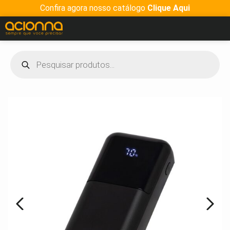
Confira agora nosso catálogo
Clique Aqui