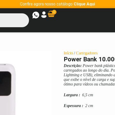
Confira agora nosso catálogo
Clique Aqui
0
Início
/
Carregadores
Power Bank 10.00
Descrição:
Power bank plástico
carregados ao longo do dia. P
Lightning e USB), eliminando 
que exibe o nível de carga e su
ótimo para vídeos ou chamadas.
Largura
:
6,5 cm
Espessura
:
2 cm