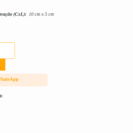
avação
(CxL):
10 cm x 5 cm
WhatsApp
o: