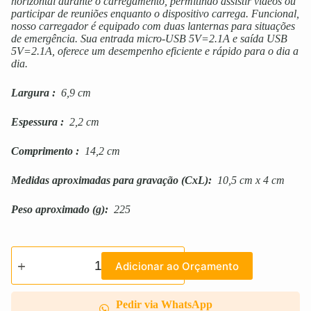
horizontal durante o carregamento, permitindo assistir vídeos ou
participar de reuniões enquanto o dispositivo carrega. Funcional,
nosso carregador é equipado com duas lanternas para situações
de emergência. Sua entrada micro-USB 5V=2.1A e saída USB
5V=2.1A, oferece um desempenho eficiente e rápido para o dia a
dia.
Largura
:
6,9 cm
Espessura
:
2,2 cm
Comprimento
:
14,2 cm
Medidas aproximadas para gravação
(CxL):
10,5 cm x 4 cm
Peso aproximado
(g):
225
Adicionar ao Orçamento
Pedir via WhatsApp