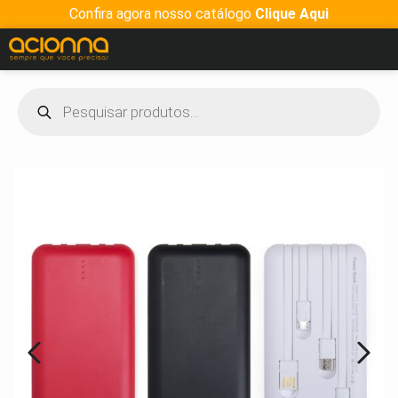
Confira agora nosso catálogo
Clique Aqui