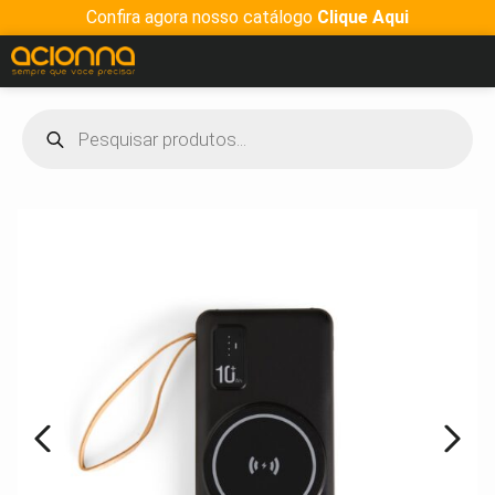
Confira agora nosso catálogo
Clique Aqui