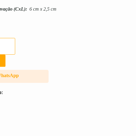
avação
(CxL):
6 cm x 2,5 cm
WhatsApp
o: