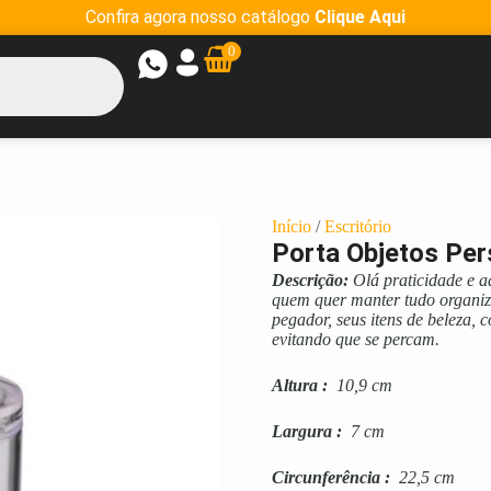
Confira agora nosso catálogo
Clique Aqui
0
Início
/
Escritório
Porta Objetos Per
Descrição:
Olá praticidade e a
quem quer manter tudo organiza
pegador, seus itens de beleza, c
evitando que se percam.
Altura
:
10,9 cm
Largura
:
7 cm
Circunferência
:
22,5 cm