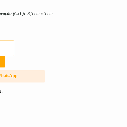
avação
(CxL):
8,5 cm x 5 cm
WhatsApp
o: