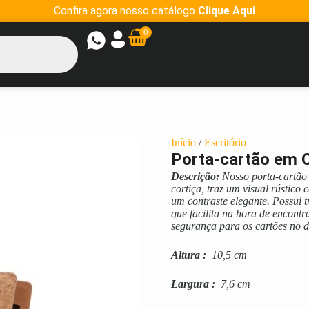
Confira agora nosso catálogo
Clique Aqui
0
Início
/
Escritório
Porta-cartão em C
Descrição:
Nosso porta-cartão 
cortiça, traz um visual rústico
um contraste elegante. Possui 
que facilita na hora de encont
segurança para os cartões no d
Altura
:
10,5 cm
Largura
:
7,6 cm