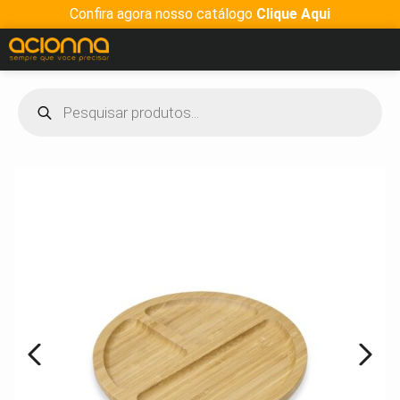
Confira agora nosso catálogo
Clique Aqui