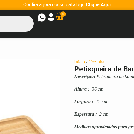
Confira agora nosso catálogo
Clique Aqui
0
Início
/
Cozinha
Petisqueira de Ba
Descrição:
Petisqueira de bam
Altura
:
36 cm
Largura
:
15 cm
Espessura
:
2 cm
Medidas aproximadas para gr