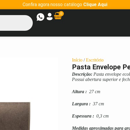
Confira agora nosso catálogo
Clique Aqui
0
Início
/
Escritório
Pasta Envelope Pe
Descrição:
Pasta envelope ecoló
Possui abertura superior e fe
Altura
:
27 cm
Largura
:
37 cm
Espessura
:
0,3 cm
Medidas aproximadas para gr