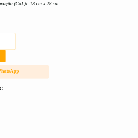
avação
(CxL):
18 cm x 28 cm
WhatsApp
o: