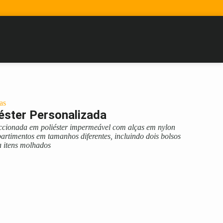
as
éster Personalizada
ccionada em poliéster impermeável com alças em nylon
partimentos em tamanhos diferentes, incluindo dois bolsos
a itens molhados