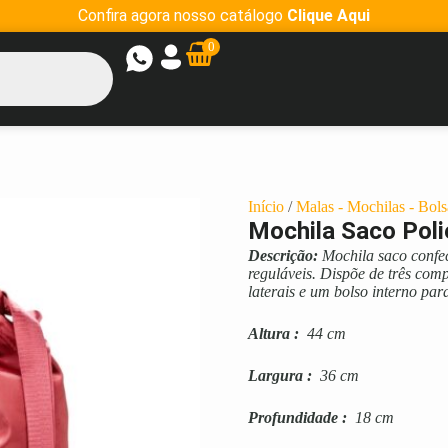
Confira agora nosso catálogo
Clique Aqui
0
Início
/
Malas - Mochilas - Bols
Mochila Saco Poli
Descrição:
Mochila saco confe
reguláveis. Dispõe de três com
laterais e um bolso interno par
Altura
:
44 cm
Largura
:
36 cm
Profundidade
:
18 cm