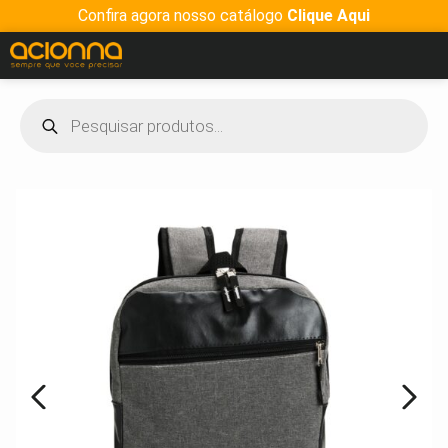
Confira agora nosso catálogo
Clique Aqui