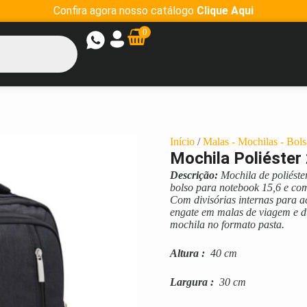
Confira agora nosso catálogo
Clique Aqui
0
Início
/
Malas - Mochilas - Bols
Mochila Poliéster
Descrição:
Mochila de poliéste
bolso para notebook 15,6 e co
Com divisórias internas para a
engate em malas de viagem e d
mochila no formato pasta.
Altura
:
40 cm
Largura
:
30 cm