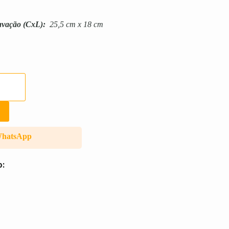
avação
(CxL):
25,5 cm x 18 cm
WhatsApp
o: