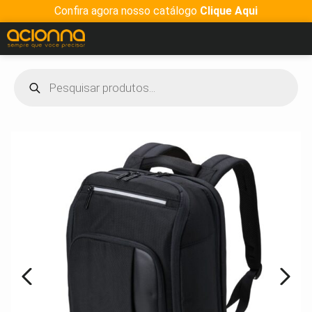
Confira agora nosso catálogo
Clique Aqui