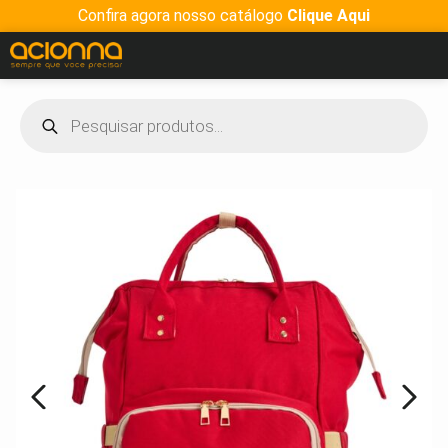
Confira agora nosso catálogo
Clique Aqui