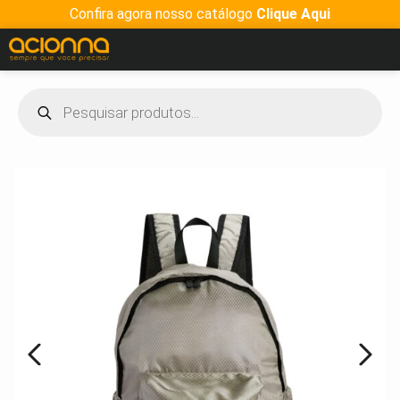
Confira agora nosso catálogo
Clique Aqui