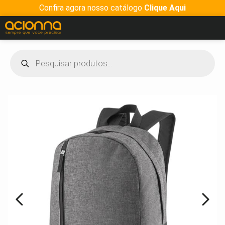
Confira agora nosso catálogo
Clique Aqui