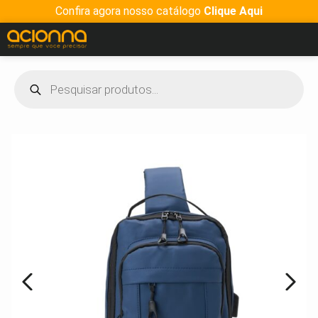
Confira agora nosso catálogo
Clique Aqui