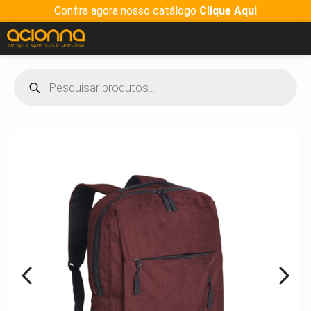
Confira agora nosso catálogo
Clique Aqui