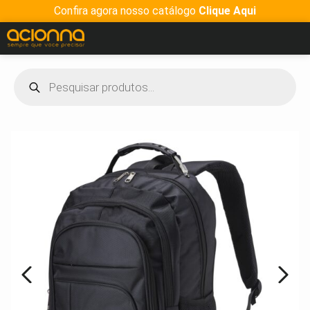
Confira agora nosso catálogo
Clique Aqui