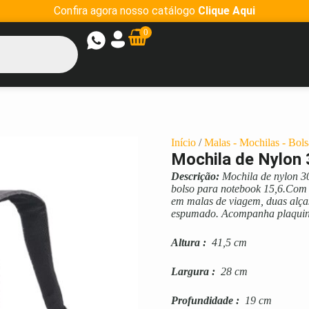
Confira agora nosso catálogo
Clique Aqui
0
Início
/
Malas - Mochilas - Bols
Mochila de Nylon 
Descrição:
Mochila de nylon 30
bolso para notebook 15,6.Com b
em malas de viagem, duas alças
espumado. Acompanha plaquin
Altura
:
41,5 cm
Largura
:
28 cm
Profundidade
:
19 cm