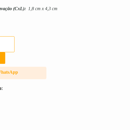
avação
(CxL):
1,8 cm x 4,3 cm
WhatsApp
o: