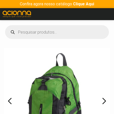
Confira agora nosso catálogo
Clique Aqui