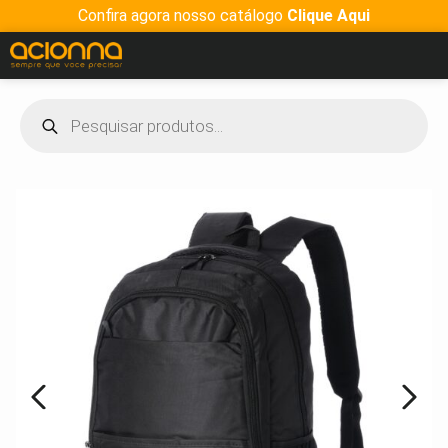
Confira agora nosso catálogo
Clique Aqui