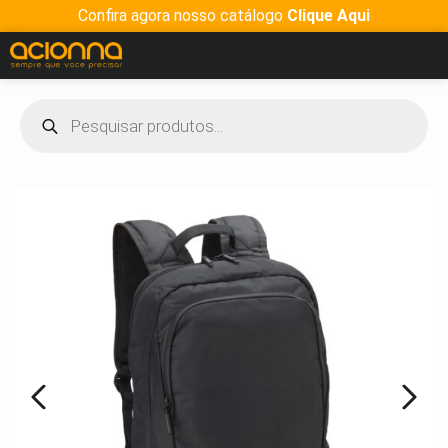
Confira agora nosso catálogo
Clique Aqui