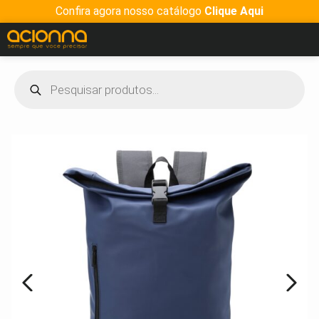
Confira agora nosso catálogo
Clique Aqui