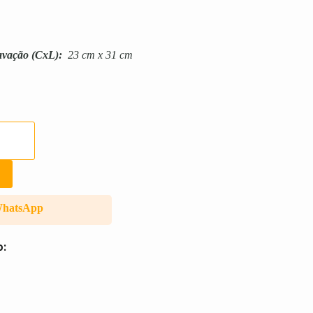
avação
(CxL):
23 cm x 31 cm
WhatsApp
o: