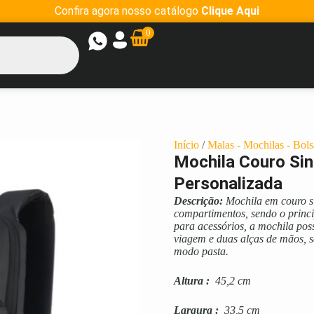
Confira agora nosso catálogo
Clique Aqui
0
Início
/
Malas - Mochilas - Bols
Mochila Couro Sin
Personalizada
Descrição:
Mochila em couro si
compartimentos, sendo o princi
para acessórios, a mochila pos
viagem e duas alças de mãos, s
modo pasta.
Altura
:
45,2 cm
Largura
:
33,5 cm