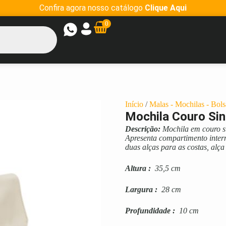
Confira agora nosso catálogo
Clique Aqui
0
Início
/
Malas - Mochilas - Bols
Mochila Couro Sin
Descrição:
Mochila em couro si
Apresenta compartimento inter
duas alças para as costas, alç
Altura
:
35,5 cm
Largura
:
28 cm
Profundidade
:
10 cm