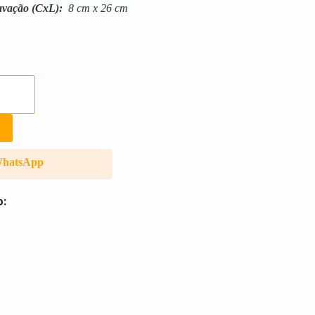
avação
(CxL):
8 cm x 26 cm
WhatsApp
o: