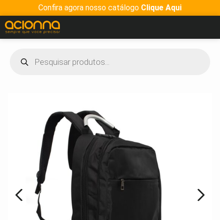
Confira agora nosso catálogo
Clique Aqui