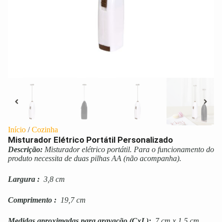
Início
/
Cozinha
Misturador Elétrico Portátil Personalizado
Descrição:
Misturador elétrico portátil. Para o funcionamento do
produto necessita de duas pilhas AA (não acompanha).
Largura
:
3,8 cm
Comprimento
:
19,7 cm
Medidas aproximadas para gravação
(CxL):
7 cm x 1,5 cm