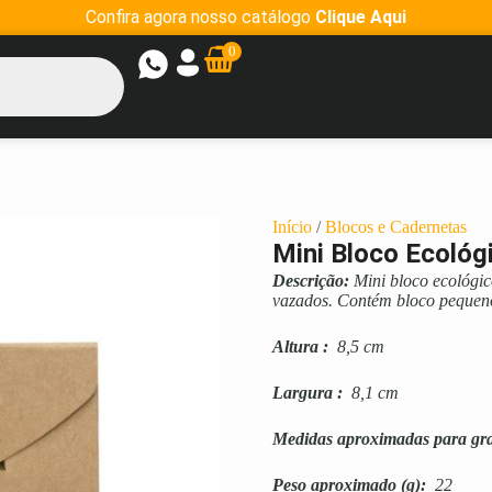
Confira agora nosso catálogo
Clique Aqui
0
Início
/
Blocos e Cadernetas
Mini Bloco Ecológ
Descrição:
Mini bloco ecológi
vazados. Contém bloco pequeno
Altura
:
8,5 cm
Largura
:
8,1 cm
Medidas aproximadas para gr
Peso aproximado
(g):
22