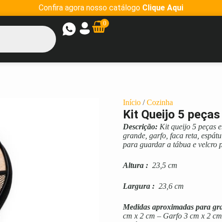
Confira agora nosso catálogo
Clique Aqui
0
Início
/
Cozinha
Kit Queijo 5 peça
Descrição:
Kit queijo 5 peças 
grande, garfo, faca reta, espá
para guardar a tábua e velcro p
Altura
:
23,5 cm
Largura
:
23,6 cm
Medidas aproximadas para gr
cm x 2 cm – Garfo 3 cm x 2 cm