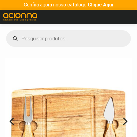
Confira agora nosso catálogo
Clique Aqui