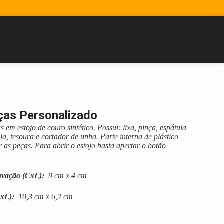
ças Personalizado
 em estojo de couro sintético. Possui: lixa, pinça, espátula
la, tesoura e cortador de unha. Parte interna de plástico
 as peças. Para abrir o estojo basta apertar o botão
avação
(CxL):
9 cm x 4 cm
xL):
10,3 cm x 6,2 cm