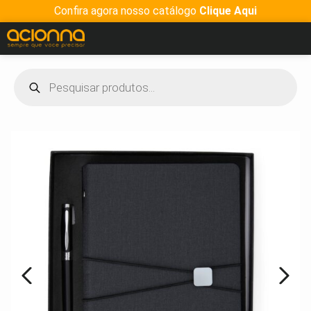
Confira agora nosso catálogo
Clique Aqui