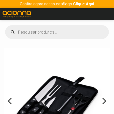
Confira agora nosso catálogo
Clique Aqui