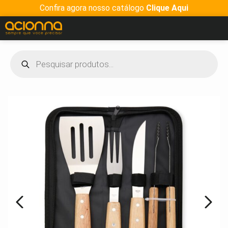
Confira agora nosso catálogo
Clique Aqui