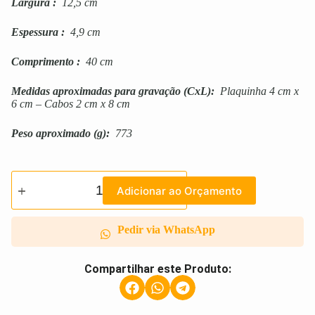
Largura
:
12,5 cm
Espessura
:
4,9 cm
Comprimento
:
40 cm
Medidas aproximadas para gravação
(CxL):
Plaquinha 4 cm x
6 cm – Cabos 2 cm x 8 cm
Peso aproximado
(g):
773
Adicionar ao Orçamento
Pedir via WhatsApp
Compartilhar este Produto: